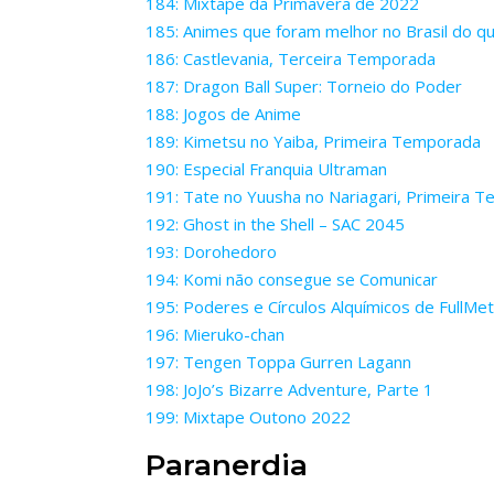
184: Mixtape da Primavera de 2022
185: Animes que foram melhor no Brasil do q
186: Castlevania, Terceira Temporada
187: Dragon Ball Super: Torneio do Poder
188: Jogos de Anime
189: Kimetsu no Yaiba, Primeira Temporada
190: Especial Franquia Ultraman
191: Tate no Yuusha no Nariagari, Primeira 
192: Ghost in the Shell – SAC 2045
193: Dorohedoro
194: Komi não consegue se Comunicar
195: Poderes e Círculos Alquímicos de FullMet
196: Mieruko-chan
197: Tengen Toppa Gurren Lagann
198: JoJo’s Bizarre Adventure, Parte 1
199: Mixtape Outono 2022
Paranerdia