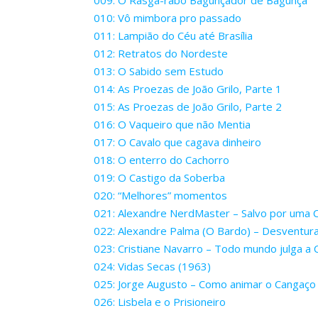
009: O Rasga-rabo Bagunçador de Bagunça
010: Vô mimbora pro passado
011: Lampião do Céu até Brasília
012: Retratos do Nordeste
013: O Sabido sem Estudo
014: As Proezas de João Grilo, Parte 1
015: As Proezas de João Grilo, Parte 2
016: O Vaqueiro que não Mentia
017: O Cavalo que cagava dinheiro
018: O enterro do Cachorro
019: O Castigo da Soberba
020: “Melhores” momentos
021: Alexandre NerdMaster – Salvo por uma 
022: Alexandre Palma (O Bardo) – Desventur
023: Cristiane Navarro – Todo mundo julga a C
024: Vidas Secas (1963)
025: Jorge Augusto – Como animar o Cangaço
026: Lisbela e o Prisioneiro