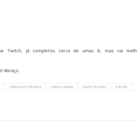
na Twitch, já completou cerca de umas 8, mas vai melh
! Abraço.
cultura nordestina
cultura otaku
Dado Viciado
edição