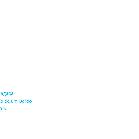
Cagada
as de um Bardo
ris