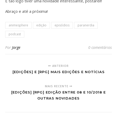
E tão logo tiver uma novidade interessante, postarei!!
Abraço e até a próxima!
animesphere
edição
episódios
paranerdia
podcast
Por
Jorge
0 comentários
ANTERIOR
[EDIÇÕES] E [RPG] MAIS EDIÇÕES E NOTÍCIAS
MAIS RECENTE
[EDIÇÕES] [RPG] EDIÇÃO ENTRE 08 E 10/2018 E
OUTRAS NOVIDADES