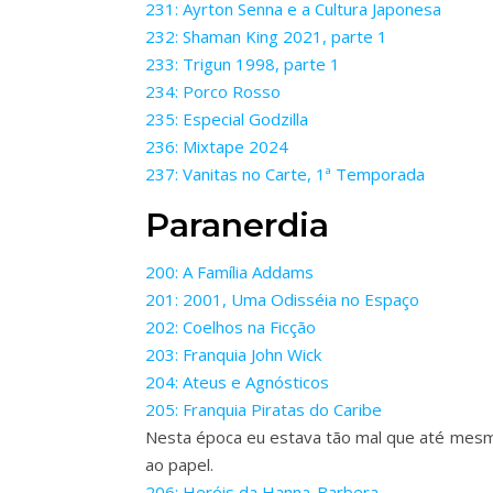
231: Ayrton Senna e a Cultura Japonesa
232: Shaman King 2021, parte 1
233: Trigun 1998, parte 1
234: Porco Rosso
235: Especial Godzilla
236: Mixtape 2024
237: Vanitas no Carte, 1ª Temporada
Paranerdia
200: A Família Addams
201: 2001, Uma Odisséia no Espaço
202: Coelhos na Ficção
203: Franquia John Wick
204: Ateus e Agnósticos
205: Franquia Piratas do Caribe
Nesta época eu estava tão mal que até mesmo
ao papel.
206: Heróis da Hanna-Barbera