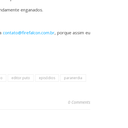
dondamente enganados.
ra
contato@firefalcon.com.br
, porque assim eu
ão
editor puto
episódios
paranerdia
0 Comments