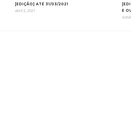
[EDIÇÃO] ATÉ 31/03/2021
[ED
abril 2, 2021
E O
outub