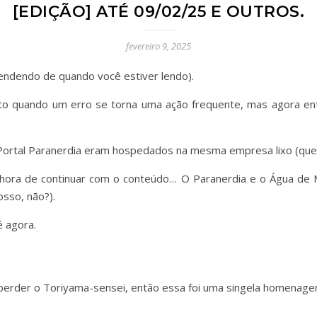
[EDIÇÃO] ATÉ 09/02/25 E OUTROS.
fevereiro 9, 2025
pendendo de quando você estiver lendo).
osto quando um erro se torna uma ação frequente, mas agora en
o Portal Paranerdia eram hospedados na mesma empresa lixo (que
 hora de continuar com o conteúdo… O Paranerdia e o Água de 
sso, não?).
 agora.
 perder o Toriyama-sensei, então essa foi uma singela homenage