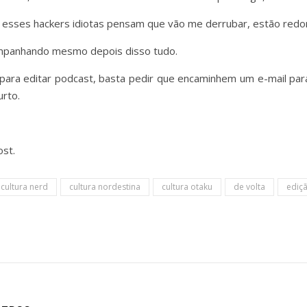
 esses hackers idiotas pensam que vão me derrubar, estão re
mpanhando mesmo depois disso tudo.
 para editar podcast, basta pedir que encaminhem um e-mail pa
urto.
st.
cultura nerd
cultura nordestina
cultura otaku
de volta
ediç